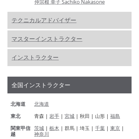
仲宗根 幸子 Sachiko Nakasone
テクニカルアドバイザー
マスターインストラクター
インストラクター
全国インストラクター
北海道
北海道
東北
青森 |
岩手
|
宮城
| 秋田 | 山形 |
福島
関東甲信
茨城
|
栃木
| 群馬 | 埼玉 |
千葉
|
東京
|
越
神奈川