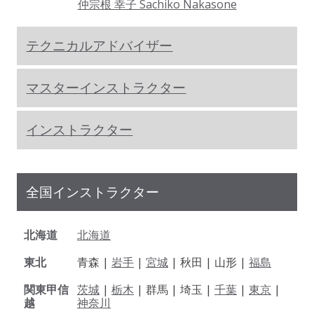
仲宗根 幸子 Sachiko Nakasone
テクニカルアドバイザー
マスターインストラクター
インストラクター
全国インストラクター
北海道
北海道
東北
青森 |
岩手
|
宮城
| 秋田 | 山形 |
福島
関東甲信
茨城
|
栃木
| 群馬 | 埼玉 |
千葉
|
東京
|
越
神奈川