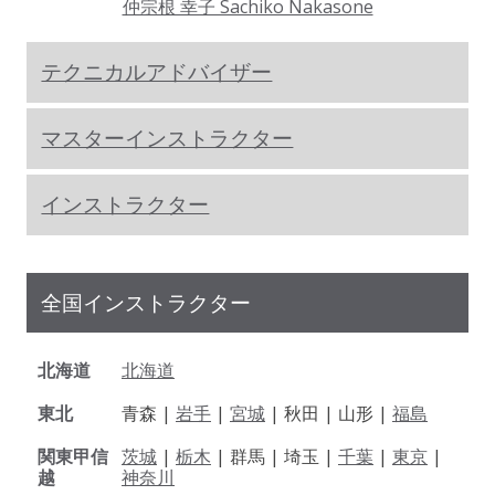
仲宗根 幸子 Sachiko Nakasone
テクニカルアドバイザー
マスターインストラクター
インストラクター
全国インストラクター
北海道
北海道
東北
青森 |
岩手
|
宮城
| 秋田 | 山形 |
福島
関東甲信
茨城
|
栃木
| 群馬 | 埼玉 |
千葉
|
東京
|
越
神奈川