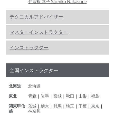
仲宗根 幸子 Sachiko Nakasone
テクニカルアドバイザー
マスターインストラクター
インストラクター
全国インストラクター
北海道
北海道
東北
青森 |
岩手
|
宮城
| 秋田 | 山形 |
福島
関東甲信
茨城
|
栃木
| 群馬 | 埼玉 |
千葉
|
東京
|
越
神奈川